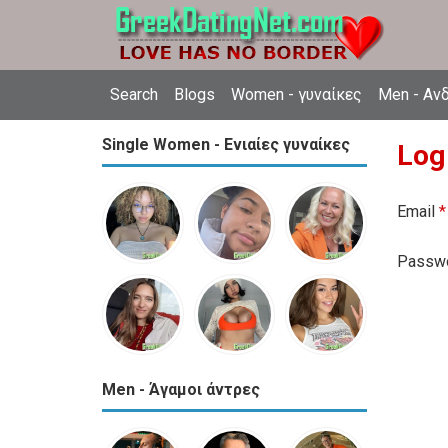
Search
Blogs
Women - γυναίκες
Men - Αν
Single Women - Ενιαίες γυναίκες
Log
Email
*
Passw
Men - Άγαμοι άντρες