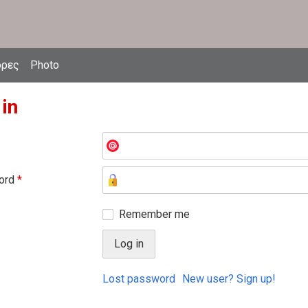
δρες
Photo
 in
ord
*
Remember me
Lost password
New user? Sign up!