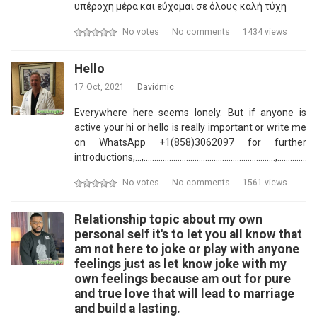
υπέροχη μέρα και εύχομαι σε όλους καλή τύχη
No votes
No comments
1434 views
Hello
17 Oct, 2021
Davidmic
Everywhere here seems lonely. But if anyone is
active your hi or hello is really important or write me
on WhatsApp +1(858)3062097 for further
introductions,...,..............................................................,...........................
No votes
No comments
1561 views
Relationship topic about my own
personal self it's to let you all know that
am not here to joke or play with anyone
feelings just as let know joke with my
own feelings because am out for pure
and true love that will lead to marriage
and build a lasting.