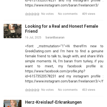
id=61573520578231 and my instagram profile :
https://www.instagram.com/baran.freelancerr3/
No votes
No comments
409 views
Looking for a Real and Honest Female
Friend
16 Jul, 2025
baranBasaran
<font _mstmutation="1">Hi there!I'm new to
GreekDating.com and I'm here to find a genuine
female friend to talk to, laugh with, and share life’s
simple moments. Hi, I'm baran from turkey, if you
want to meet, my facebook profile is:
https://www.facebook.com/profile.php?
id=61573520578231 and my instagram profile :
https://www.instagram.com/baran.freelancerr3/</fo
No votes
No comments
453 views
Herz-Kreislauf-Erkrankungen