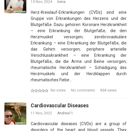
13 Nov, 2024
Irena
Herz-Kreislauf-Erkrankungen (CVDs) sind eine
Gruppe von Erkrankungen des Herzens und der
Blutgefäße. Dazu gehören: Koronare Herzkrankheit
– eine Erkrankung der Blutgefäße, die den
Herzmuskel versorgen; zerebrovaskuläre
Erkrankung – eine Erkrankung der Blutgefäße, die
das Gehirn versorgen; periphere arterielle
Verschlusskrankheit – eine Erkrankung der
Blutgefäße, die die Arme und Beine versorgen;
rheumatische Herzkrankheit – Schädigung des
Herzmuskels und der Herzklappen durch
rheumatisches Fiebe…
No votes
No comments
858 views
Cardiovascular Diseases
11 Nov, 2022
Andrea11
Cardiovascular diseases (CVDs) are a group of
disorders of the heart and blood vessels. They