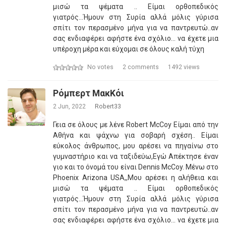
μισώ τα ψέματα .. Είμαι ορθοπεδικός
γιατρός...Ήμουν στη Συρία αλλά μόλις γύρισα
σπίτι τον περασμένο μήνα για να παντρευτώ..αν
σας ενδιαφέρει αφήστε ένα σχόλιο... να έχετε μια
υπέροχη μέρα και εύχομαι σε όλους καλή τύχη
No votes
2 comments
1492 views
Ρόμπερτ ΜακΚόι
2 Jun, 2022
Robert33
Γεια σε όλους με λένε Robert McCoy Είμαι από την
Αθήνα και ψάχνω για σοβαρή σχέση.. Είμαι
εύκολος άνθρωπος, μου αρέσει να πηγαίνω στο
γυμναστήριο και να ταξιδεύω,Εγώ Απέκτησε έναν
γιο και το όνομά του είναι Dennis McCoy. Μένω στο
Phoenix Arizona USA,,Μου αρέσει η αλήθεια και
μισώ τα ψέματα .. Είμαι ορθοπεδικός
γιατρός...Ήμουν στη Συρία αλλά μόλις γύρισα
σπίτι τον περασμένο μήνα για να παντρευτώ..αν
σας ενδιαφέρει αφήστε ένα σχόλιο... να έχετε μια