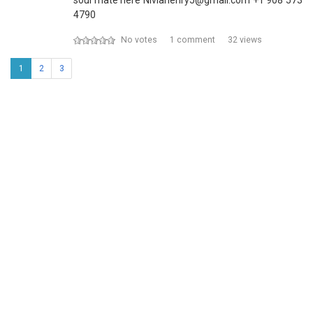
soul mate here Niviahenry5@gmail.com +1 908 573
4790
No votes
1 comment
32 views
1
2
3