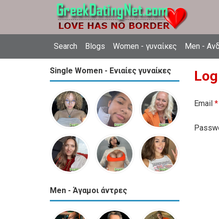
Search
Blogs
Women - γυναίκες
Men - Αν
Single Women - Ενιαίες γυναίκες
Log
Email
*
Passw
Men - Άγαμοι άντρες