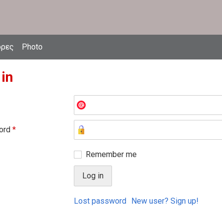
δρες
Photo
 in
ord
*
Remember me
Lost password
New user? Sign up!