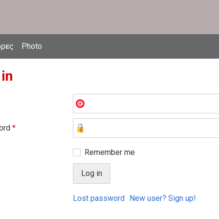
δρες
Photo
 in
ord
*
Remember me
Lost password
New user? Sign up!