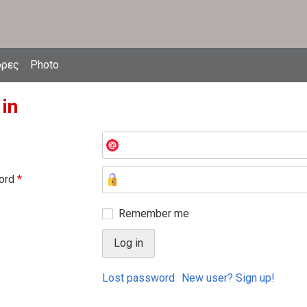
δρες
Photo
 in
ord
*
Remember me
Lost password
New user? Sign up!