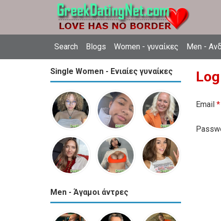
Search
Blogs
Women - γυναίκες
Men - Αν
Single Women - Ενιαίες γυναίκες
Log
Email
*
Passw
Men - Άγαμοι άντρες