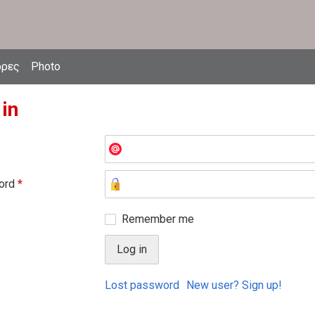
δρες
Photo
 in
ord
*
Remember me
Lost password
New user? Sign up!