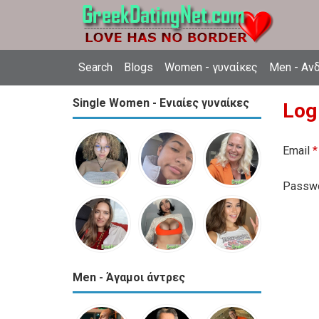
Search
Blogs
Women - γυναίκες
Men - Αν
Single Women - Ενιαίες γυναίκες
Log
Email
*
Passw
Men - Άγαμοι άντρες