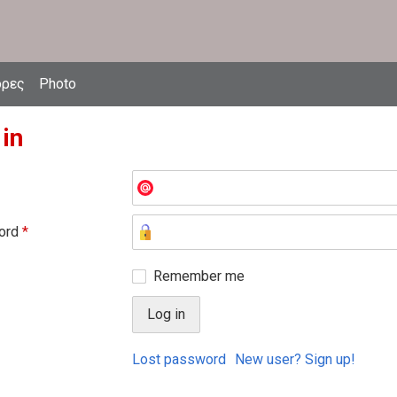
δρες
Photo
 in
ord
*
Remember me
Lost password
New user? Sign up!