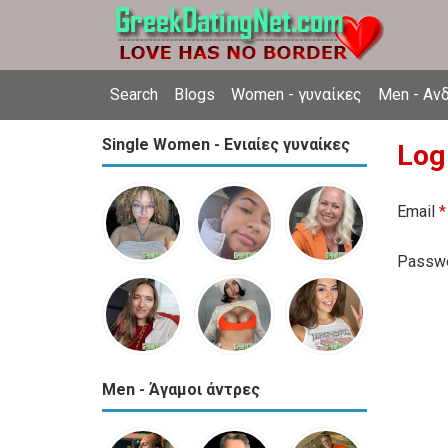
Search
Blogs
Women - γυναίκες
Men - Αν
Single Women - Ενιαίες γυναίκες
Log
Email
*
Passw
Men - Άγαμοι άντρες