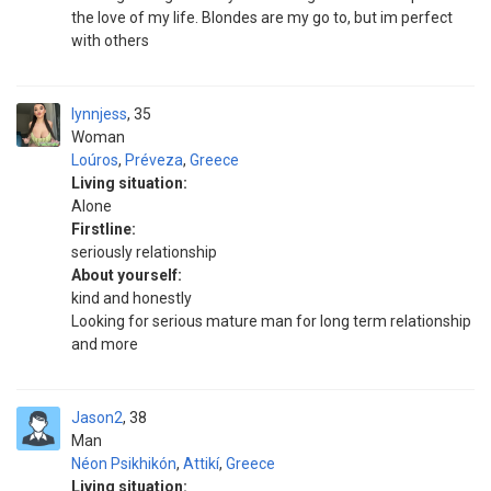
the love of my life. Blondes are my go to, but im perfect
with others
lynnjess
35
Woman
Loúros
,
Préveza
,
Greece
Living situation:
Alone
Firstline:
seriously relationship
About yourself:
kind and honestly
Looking for serious mature man for long term relationship
and more
Jason2
38
Man
Néon Psikhikón
,
Attikí
,
Greece
Living situation: