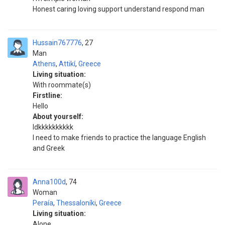
Honest caring loving support understand respond man
Hussain767776
27
Man
Athens
,
Attikí
,
Greece
Living situation:
With roommate(s)
Firstline:
Hello
About yourself:
Idkkkkkkkkkk
I need to make friends to practice the language English
and Greek
Anna100d
74
Woman
Peraía
,
Thessaloníki
,
Greece
Living situation:
Alone