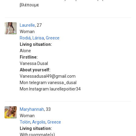
βλέπουμε
Laurelle
27
Woman
Rodiá
,
Lárisa
,
Greece
Living situation:
Alone
Firstline:
Vanessa Dusal
About yourself:
Vanessadusal49@gmail.com
Mon telegram vanessa_dusal
Mon Instagram laurellepoitier34
Maryhannah
33
Woman
Tolón
,
Argolis
,
Greece
Living situation:
With roommate(s)