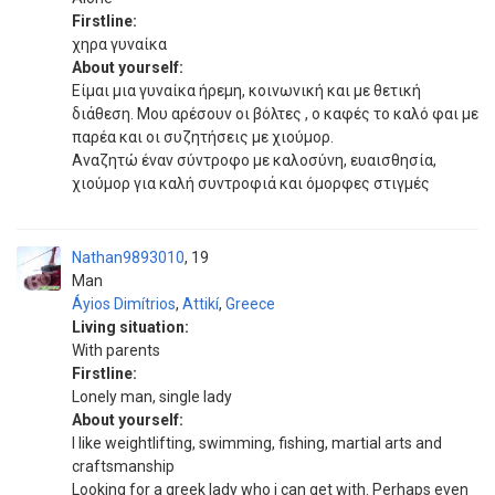
Firstline:
χηρα γυναίκα
About yourself:
Είμαι μια γυναίκα ήρεμη, κοινωνική και με θετική
διάθεση. Μου αρέσουν οι βόλτες , ο καφές το καλό φαι με
παρέα και οι συζητήσεις με χιούμορ.
Αναζητώ έναν σύντροφο με καλοσύνη, ευαισθησία,
χιούμορ για καλή συντροφιά και όμορφες στιγμές
Nathan9893010
19
Man
Áyios Dimítrios
,
Attikí
,
Greece
Living situation:
With parents
Firstline:
Lonely man, single lady
About yourself:
I like weightlifting, swimming, fishing, martial arts and
craftsmanship
Looking for a greek lady who i can get with. Perhaps even