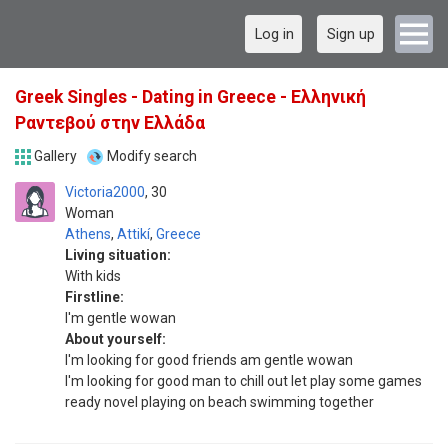
Log in
Sign up
Greek Singles - Dating in Greece - Ελληνική
Ραντεβού στην Ελλάδα
Gallery
Modify search
Victoria2000
30
Woman
Athens
,
Attikí
,
Greece
Living situation:
With kids
Firstline:
I'm gentle wowan
About yourself:
I'm looking for good friends am gentle wowan
I'm looking for good man to chill out let play some games
ready novel playing on beach swimming together