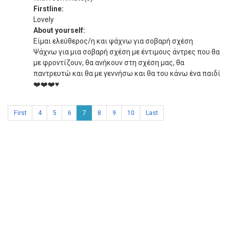
Firstline:
Lovely
About yourself:
Είμαι ελεύθερος/η και ψάχνω για σοβαρή σχέση
Ψάχνω για μια σοβαρή σχέση με έντιμους άντρες που θα
με φροντίζουν, θα ανήκουν στη σχέση μας, θα
παντρευτώ και θα με γεννήσω και θα του κάνω ένα παιδί
❤️❤️❤️♥️
First
4
5
6
7
8
9
10
Last