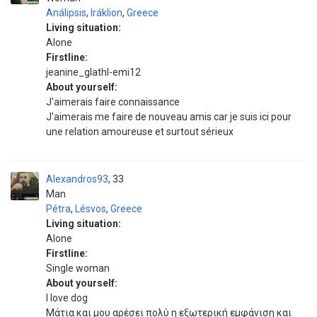
Análipsis
,
Iráklion
,
Greece
Living situation:
Alone
Firstline:
jeanine_glathl-emi12
About yourself:
J'aimerais faire connaissance
J'aimerais me faire de nouveau amis car je suis ici pour
une relation amoureuse et surtout sérieux
Alexandros93
33
Man
Pétra
,
Lésvos
,
Greece
Living situation:
Alone
Firstline:
Single woman
About yourself:
I love dog
Μάτια και μου αρέσει πολύ η εξωτερική εμφάνιση και