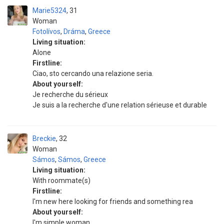
Marie5324
31
Woman
Fotolívos
,
Dráma
,
Greece
Living situation:
Alone
Firstline:
Ciao, sto cercando una relazione seria.
About yourself:
Je recherche du sérieux
Je suis a la recherche d'une relation sérieuse et durable
Breckie
32
Woman
Sámos
,
Sámos
,
Greece
Living situation:
With roommate(s)
Firstline:
I'm new here looking for friends and something rea
About yourself:
I'm simple woman